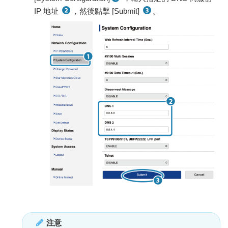
IP 地址
，然後點擊 [Submit]
。
注意