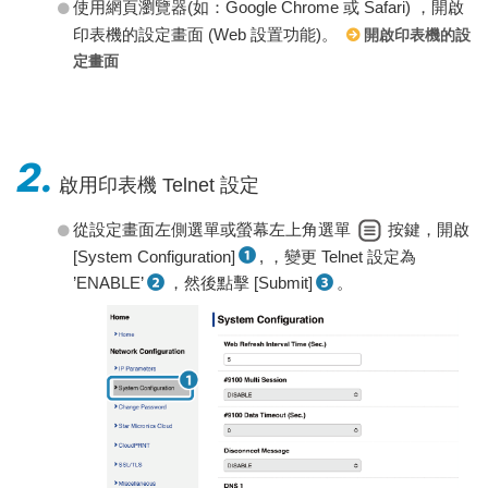
使用網頁瀏覽器(如：Google Chrome 或 Safari) ，開啟
印表機的設定畫面 (Web 設置功能)。
開啟印表機的設
定畫面
2.
啟用印表機 Telnet 設定
從設定畫面左側選單或螢幕左上角選單
按鍵，開啟
[System Configuration]
, ，變更 Telnet 設定為
’ENABLE’
，然後點擊 [Submit]
。