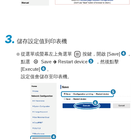
3.
儲存設定值到印表機
從選單或螢幕左上角選單
按鍵，開啟 [Save]
，
點選
Save
Restart device
，然後點擊
[Execute]
。
設定值會儲存至印表機。