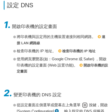
設定 DNS
1.
開啟印表機的設定畫面
將印表機與設定用的主機裝置連接到相同網路。
連
接 LAN 網路線
檢查印表機的 IP 地址。
檢查印表機的 IP 地址
使用網頁瀏覽器(如：Google Chrome 或 Safari) ，開啟
印表機的設定畫面 (Web 設置功能)。
開啟印表機的設
定畫面
2.
變更印表機的 DNS 設定
從設定畫面左側選單或螢幕左上角選單
按鍵，開啟
[System Configuration]
，輸入指定的 DNS 伺服器