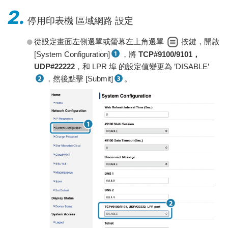
2.
停用印表機 區域網路 設定
從設定畫面左側選單或螢幕左上角選單
按鍵，開啟
[System Configuration]
，將
TCP#9100/9101，
UDP#22222
，和 LPR 埠 的設定值變更為 ’DISABLE’
，然後點擊 [Submit]
。