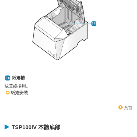
紙捲槽
放置紙捲用。
紙捲安裝
頁首
TSP100IV 本體底部