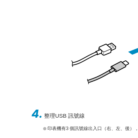
4.
整理USB 訊號線
印表機有3 個訊號線出入口（右、左、後）