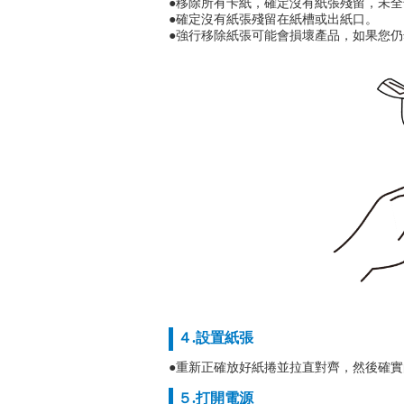
●移除所有卡紙，確定沒有紙張殘留，未
●確定沒有紙張殘留在紙槽或出紙口。
●強行移除紙張可能會損壞產品，如果您
４.設置紙張
●重新正確放好紙捲並拉直對齊，然後確
５.打開電源