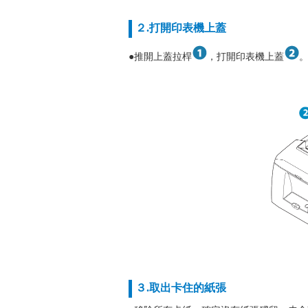
２.打開印表機上蓋
●推開上蓋拉桿
，打開印表機上蓋
３.取出卡住的紙張