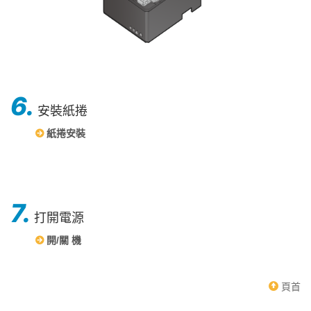
6.
安裝紙捲
紙捲安裝
7.
打開電源
開/關 機
頁首