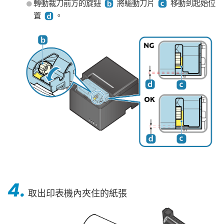
轉動裁刀前方的旋鈕
將驅動刀片
移動到起始位
置
。
4.
取出印表機內夾住的紙張