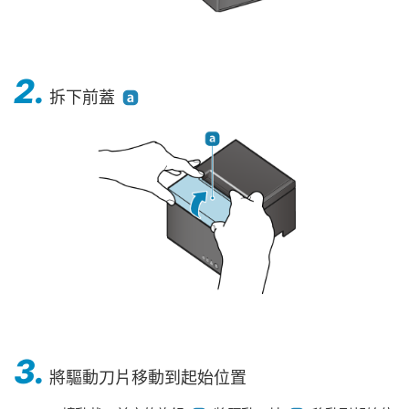
2.
拆下前蓋
3.
將驅動刀片移動到起始位置