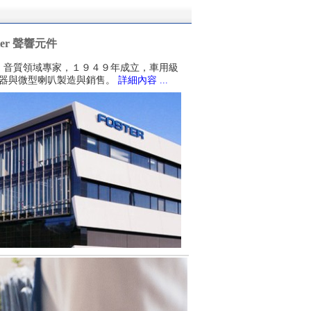
ster 聲響元件
更多 mPOP 訊息 ...
ter，音質領域專家，１９４９年成立，車用級
器與微型喇叭製造與銷售。
詳細內容 ...